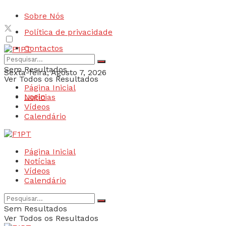
Sobre Nós
Política de privacidade
Contactos
Sem Resultados
Sexta-feira, Agosto 7, 2026
Ver Todos os Resultados
Página Inicial
Login
Notícias
Vídeos
Calendário
Página Inicial
Notícias
Vídeos
Calendário
Sem Resultados
Ver Todos os Resultados