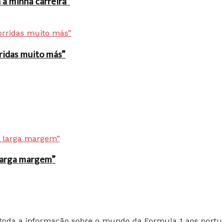
a minha carreira”
rridas muito más”
r larga margem”
toda a informação sobre o mundo da Formula 1 aos portu