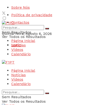
Sobre Nós
Política de privacidade
Contactos
Sem Resultados
Quinta-feira, Agosto 6, 2026
Ver Todos os Resultados
Página Inicial
Login
Notícias
Vídeos
Calendário
Página Inicial
Notícias
Vídeos
Calendário
Sem Resultados
Ver Todos os Resultados