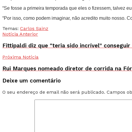
“Se fosse a primeira temporada que eles o fizessem, talvez eu
“Por isso, como podem imaginar, não acredito muito nosso. C
Temas:
Carlos Sainz
Notícia Anterior
Fittipaldi diz que “teria sido incrível” consegu
Próxima Notícia
Rui Marques nomeado diretor de corrida na Fó
Deixe um comentário
O seu endereço de email não será publicado.
Campos ob