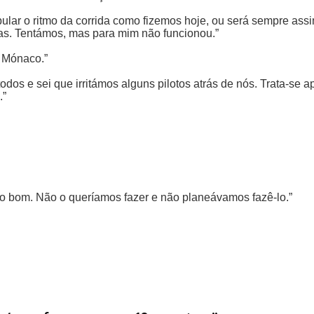
ar o ritmo da corrida como fizemos hoje, ou será sempre assim.
isas. Tentámos, mas para mim não funcionou.”
o Mónaco.”
s e sei que irritámos alguns pilotos atrás de nós. Trata-se ap
.”
to bom. Não o queríamos fazer e não planeávamos fazê-lo.”