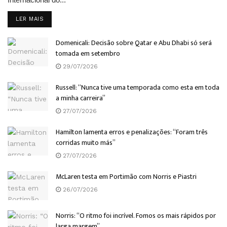
DETAILS
LER MAIS
Domenicali: Decisão sobre Qatar e Abu Dhabi só será
tomada em setembro
29/07/2026
Russell: “Nunca tive uma temporada como esta em toda
a minha carreira”
27/07/2026
Hamilton lamenta erros e penalizações: “Foram três
corridas muito más”
27/07/2026
McLaren testa em Portimão com Norris e Piastri
26/07/2026
Norris: “O ritmo foi incrível. Fomos os mais rápidos por
larga margem”