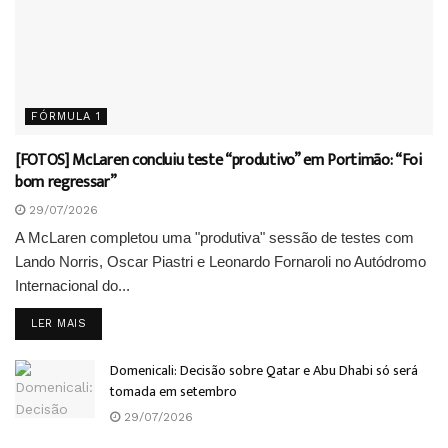
FÓRMULA 1
[FOTOS] McLaren concluiu teste “produtivo” em Portimão: “Foi
bom regressar”
29/07/2026
A McLaren completou uma "produtiva" sessão de testes com
Lando Norris, Oscar Piastri e Leonardo Fornaroli no Autódromo
Internacional do...
DETAILS
LER MAIS
Domenicali: Decisão sobre Qatar e Abu Dhabi só será
tomada em setembro
29/07/2026