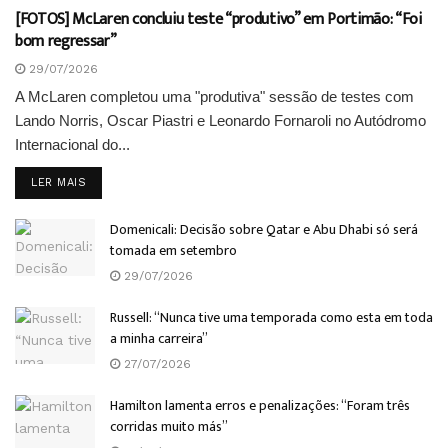
[FOTOS] McLaren concluiu teste “produtivo” em Portimão: “Foi
bom regressar”
29/07/2026
A McLaren completou uma "produtiva" sessão de testes com
Lando Norris, Oscar Piastri e Leonardo Fornaroli no Autódromo
Internacional do...
DETAILS
LER MAIS
Domenicali: Decisão sobre Qatar e Abu Dhabi só será
tomada em setembro
29/07/2026
Russell: “Nunca tive uma temporada como esta em toda
a minha carreira”
27/07/2026
Hamilton lamenta erros e penalizações: “Foram três
corridas muito más”