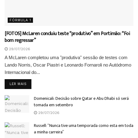
FÓRMULA 1
[FOTOS] McLaren concluiu teste “produtivo” em Portimão: “Foi
bom regressar”
29/07/2026
A McLaren completou uma "produtiva" sessão de testes com
Lando Norris, Oscar Piastri e Leonardo Fornaroli no Autódromo
Internacional do...
DETAILS
LER MAIS
Domenicali: Decisão sobre Qatar e Abu Dhabi só será
tomada em setembro
29/07/2026
Russell: “Nunca tive uma temporada como esta em toda
a minha carreira”