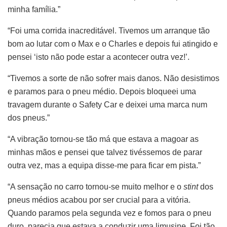
minha família.”
“Foi uma corrida inacreditável. Tivemos um arranque tão
bom ao lutar com o Max e o Charles e depois fui atingido e
pensei ‘isto não pode estar a acontecer outra vez!’.
“Tivemos a sorte de não sofrer mais danos. Não desistimos
e paramos para o pneu médio. Depois bloqueei uma
travagem durante o Safety Car e deixei uma marca num
dos pneus.”
“A vibração tornou-se tão má que estava a magoar as
minhas mãos e pensei que talvez tivéssemos de parar
outra vez, mas a equipa disse-me para ficar em pista.”
“A sensação no carro tornou-se muito melhor e o
stint
dos
pneus médios acabou por ser crucial para a vitória.
Quando paramos pela segunda vez e fomos para o pneu
duro, parecia que estava a conduzir uma limusine. Foi tão