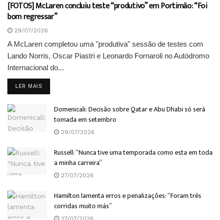
[FOTOS] McLaren concluiu teste “produtivo” em Portimão: “Foi
bom regressar”
29/07/2026
A McLaren completou uma "produtiva" sessão de testes com
Lando Norris, Oscar Piastri e Leonardo Fornaroli no Autódromo
Internacional do...
DETAILS
LER MAIS
Domenicali: Decisão sobre Qatar e Abu Dhabi só será
tomada em setembro
29/07/2026
Russell: “Nunca tive uma temporada como esta em toda
a minha carreira”
27/07/2026
Hamilton lamenta erros e penalizações: “Foram três
corridas muito más”
27/07/2026