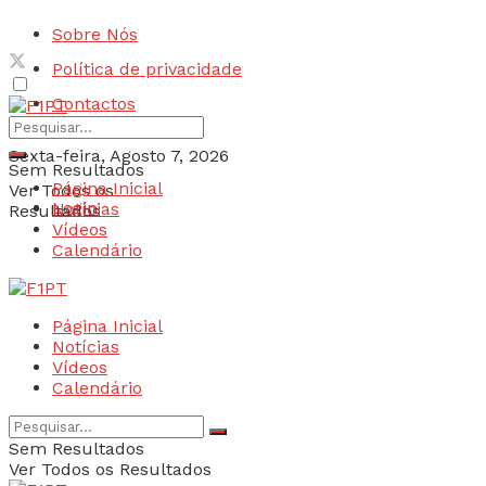
Sobre Nós
Política de privacidade
Contactos
Sexta-feira, Agosto 7, 2026
Sem Resultados
Página Inicial
Ver Todos os
Login
Notícias
Resultados
Vídeos
Calendário
Página Inicial
Notícias
Vídeos
Calendário
Sem Resultados
Ver Todos os Resultados