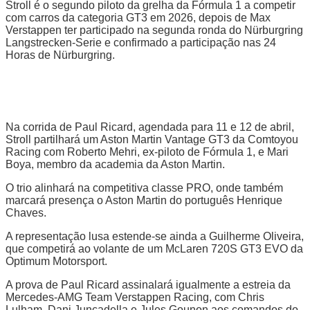
Stroll é o segundo piloto da grelha da Fórmula 1 a competir
com carros da categoria GT3 em 2026, depois de Max
Verstappen ter participado na segunda ronda do Nürburgring
Langstrecken-Serie e confirmado a participação nas 24
Horas de Nürburgring.
Na corrida de Paul Ricard, agendada para 11 e 12 de abril,
Stroll partilhará um Aston Martin Vantage GT3 da Comtoyou
Racing com Roberto Mehri, ex-piloto de Fórmula 1, e Mari
Boya, membro da academia da Aston Martin.
O trio alinhará na competitiva classe PRO, onde também
marcará presença o Aston Martin do português Henrique
Chaves.
A representação lusa estende-se ainda a Guilherme Oliveira,
que competirá ao volante de um McLaren 720S GT3 EVO da
Optimum Motorsport.
A prova de Paul Ricard assinalará igualmente a estreia da
Mercedes-AMG Team Verstappen Racing, com Chris
Lulham, Dani Juncadella e Jules Gounon aos comandos do