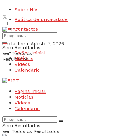
Sobre Nós
Política de privacidade
Contactos
Sexta-feira, Agosto 7, 2026
Sem Resultados
Página Inicial
Ver Todos os
Login
Notícias
Resultados
Vídeos
Calendário
Página Inicial
Notícias
Vídeos
Calendário
Sem Resultados
Ver Todos os Resultados