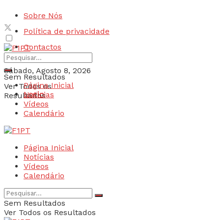
Sobre Nós
Política de privacidade
Contactos
Sábado, Agosto 8, 2026
Sem Resultados
Página Inicial
Ver Todos os
Login
Notícias
Resultados
Vídeos
Calendário
Página Inicial
Notícias
Vídeos
Calendário
Sem Resultados
Ver Todos os Resultados