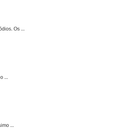
ios. Os ...
 ...
imo ...