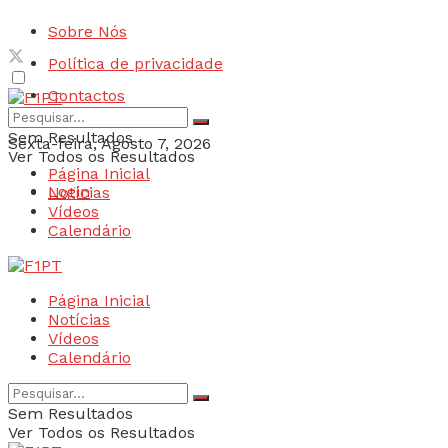
Sobre Nós
Política de privacidade
Contactos
Sem Resultados
Sexta-feira, Agosto 7, 2026
Ver Todos os Resultados
Página Inicial
Login
Notícias
Vídeos
Calendário
Página Inicial
Notícias
Vídeos
Calendário
Sem Resultados
Ver Todos os Resultados