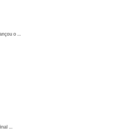
nçou o ...
al ...