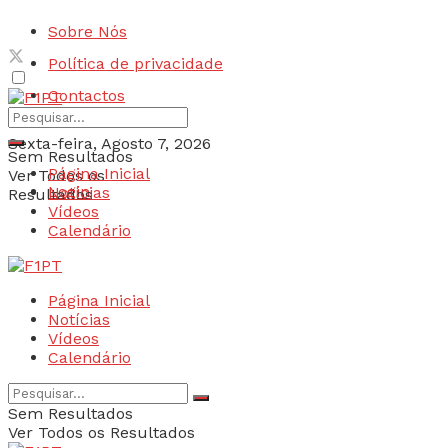
Sobre Nós
Política de privacidade
Contactos
Sexta-feira, Agosto 7, 2026
Sem Resultados
Página Inicial
Ver Todos os
Login
Notícias
Resultados
Vídeos
Calendário
Página Inicial
Notícias
Vídeos
Calendário
Sem Resultados
Ver Todos os Resultados