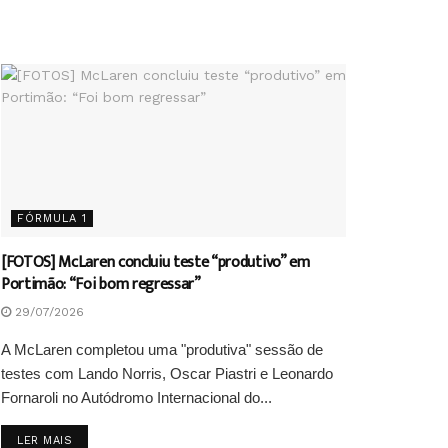
FÓRMULA 1
[FOTOS] McLaren concluiu teste “produtivo” em
Portimão: “Foi bom regressar”
29/07/2026
A McLaren completou uma "produtiva" sessão de
testes com Lando Norris, Oscar Piastri e Leonardo
Fornaroli no Autódromo Internacional do...
DETAILS
LER MAIS