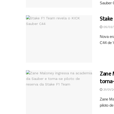
Sauber 
Stake
05/02/
Nova er
C44 de V
Zane 
torna-
31/01/
Zane Mal
piloto d