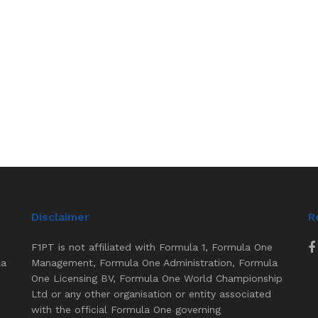
Disclaimer
R
F1PT is not affiliated with Formula 1, Formula One
la
Management, Formula One Administration, Formula
One Licensing BV, Formula One World Championship
Ltd or any other organisation or entity associated
with the official Formula One governing