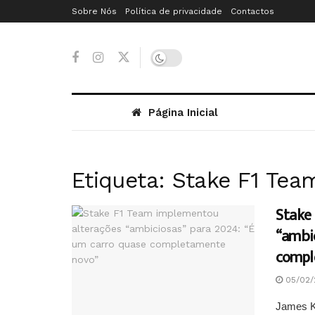
Sobre Nós
Política de privacidade
Contactos
Página Inicial
Etiqueta:
Stake F1 Tea
Stake
“ambic
compl
05/02/
James Ke