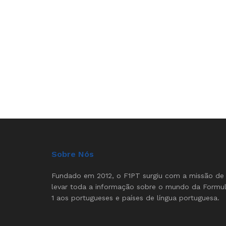
Sobre Nós
Fundado em 2012, o F1PT surgiu com a missão de
levar toda a informação sobre o mundo da Formu
1 aos portugueses e países de língua portuguesa.