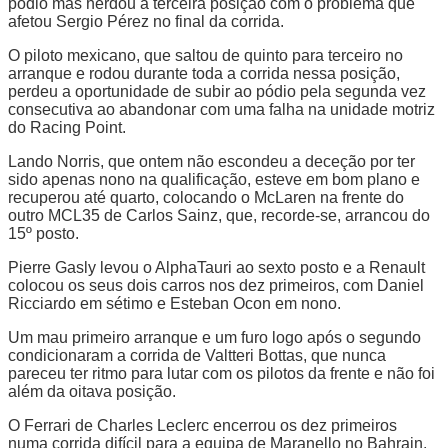
pódio mas herdou a terceira posição com o problema que
afetou Sergio Pérez no final da corrida.
O piloto mexicano, que saltou de quinto para terceiro no
arranque e rodou durante toda a corrida nessa posição,
perdeu a oportunidade de subir ao pódio pela segunda vez
consecutiva ao abandonar com uma falha na unidade motriz
do Racing Point.
Lando Norris, que ontem não escondeu a deceção por ter
sido apenas nono na qualificação, esteve em bom plano e
recuperou até quarto, colocando o McLaren na frente do
outro MCL35 de Carlos Sainz, que, recorde-se, arrancou do
15º posto.
Pierre Gasly levou o AlphaTauri ao sexto posto e a Renault
colocou os seus dois carros nos dez primeiros, com Daniel
Ricciardo em sétimo e Esteban Ocon em nono.
Um mau primeiro arranque e um furo logo após o segundo
condicionaram a corrida de Valtteri Bottas, que nunca
pareceu ter ritmo para lutar com os pilotos da frente e não foi
além da oitava posição.
O Ferrari de Charles Leclerc encerrou os dez primeiros
numa corrida difícil para a equipa de Maranello no Bahrain.