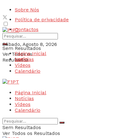
Sobre Nós
Política de privacidade
Contactos
Sábado, Agosto 8, 2026
Sem Resultados
Página Inicial
Ver Todos os
Login
Notícias
Resultados
Vídeos
Calendário
Página Inicial
Notícias
Vídeos
Calendário
Sem Resultados
Ver Todos os Resultados