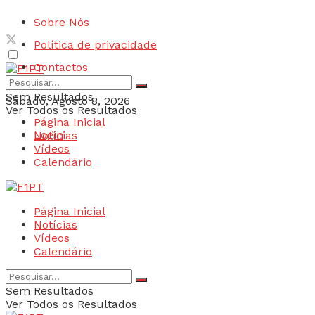
Sobre Nós
Política de privacidade
Contactos
Sem Resultados
Sábado, Agosto 8, 2026
Ver Todos os Resultados
Página Inicial
Login
Notícias
Vídeos
Calendário
Página Inicial
Notícias
Vídeos
Calendário
Sem Resultados
Ver Todos os Resultados