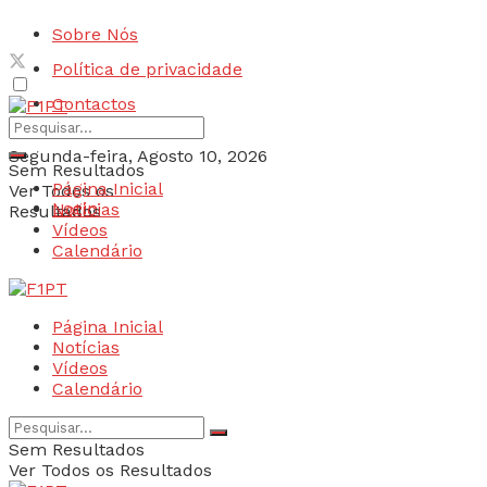
Sobre Nós
Política de privacidade
Contactos
Segunda-feira, Agosto 10, 2026
Sem Resultados
Página Inicial
Ver Todos os
Login
Notícias
Resultados
Vídeos
Calendário
Página Inicial
Notícias
Vídeos
Calendário
Sem Resultados
Ver Todos os Resultados