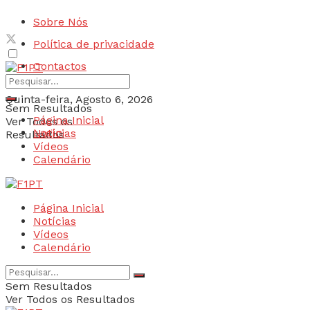
Sobre Nós
Política de privacidade
Contactos
Quinta-feira, Agosto 6, 2026
Sem Resultados
Página Inicial
Ver Todos os
Login
Notícias
Resultados
Vídeos
Calendário
Página Inicial
Notícias
Vídeos
Calendário
Sem Resultados
Ver Todos os Resultados