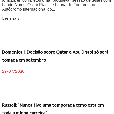
A McLaren completou uma "produtiva" sessão de testes com
Lando Norris, Oscar Piastri e Leonardo Fornaroli no
Autódromo Internacional do...
Details
Ler mais
Domenicali: Decisão sobre Qatar e Abu Dhabi só será
tomada em setembro
29/07/2026
Russell: “Nunca tive uma temporada como esta em
toda a minha carreira”