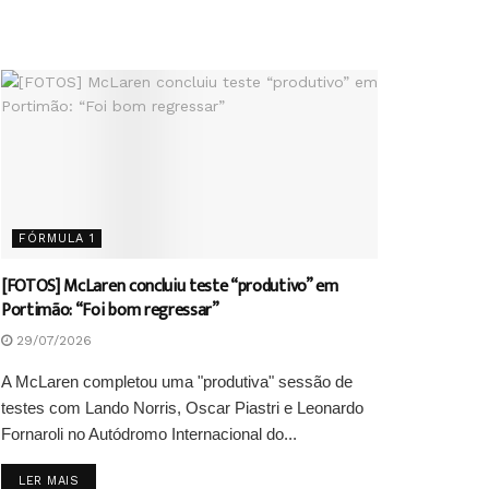
FÓRMULA 1
[FOTOS] McLaren concluiu teste “produtivo” em
Portimão: “Foi bom regressar”
29/07/2026
A McLaren completou uma "produtiva" sessão de
testes com Lando Norris, Oscar Piastri e Leonardo
Fornaroli no Autódromo Internacional do...
DETAILS
LER MAIS