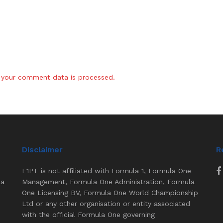
your comment data is processed.
Disclaimer
R
F1PT is not affiliated with Formula 1, Formula One
la
Management, Formula One Administration, Formula
One Licensing BV, Formula One World Championship
Ltd or any other organisation or entity associated
with the official Formula One governing