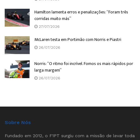
Hamilton lamenta erros e penalizações: “Foram três
corridas muito más”
27/07/2026
McLaren testa em Portimão com Norris e Piastri
26/07/2026
Norris: “O ritmo foi incrível. Fomos os mais rápidos por
larga margem”
26/07/2026
Sobre Nós
Fundado em 2012, o F1PT surgiu com a missão de levar toda