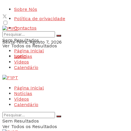
Sobre Nós
Política de privacidade
Contactos
Sem Resultados
Sexta-feira, Agosto 7, 2026
Ver Todos os Resultados
Página Inicial
Login
Notícias
Vídeos
Calendário
Página Inicial
Notícias
Vídeos
Calendário
Sem Resultados
Ver Todos os Resultados