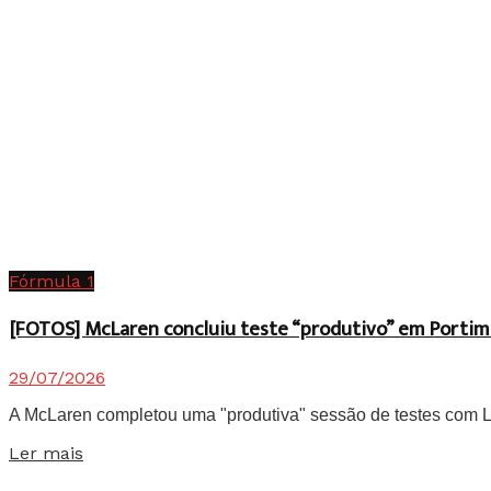
Fórmula 1
[FOTOS] McLaren concluiu teste “produtivo” em Portim
29/07/2026
A McLaren completou uma "produtiva" sessão de testes com Lan
Details
Ler mais