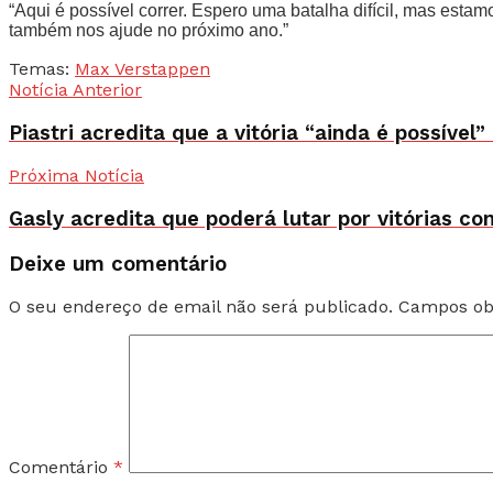
“Aqui é possível correr. Espero uma batalha difícil, mas es
também nos ajude no próximo ano.”
Temas:
Max Verstappen
Notícia Anterior
Piastri acredita que a vitória “ainda é possíve
Próxima Notícia
Gasly acredita que poderá lutar por vitórias co
Deixe um comentário
O seu endereço de email não será publicado.
Campos ob
Comentário
*