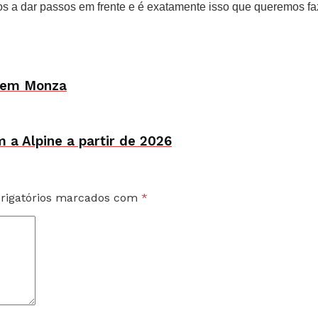
tamos a dar passos em frente e é exatamente isso que queremos
l” em Monza
m a Alpine a partir de 2026
rigatórios marcados com
*