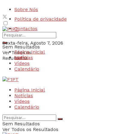
Sobre Nós
Política de privacidade
Contactos
Sexta-feira, Agosto 7, 2026
Sem Resultados
Página Inicial
Ver Todos os
Login
Notícias
Resultados
Vídeos
Calendário
Página Inicial
Notícias
Vídeos
Calendário
Sem Resultados
Ver Todos os Resultados