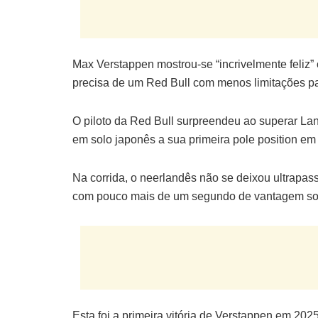
Max Verstappen mostrou-se “incrivelmente feliz”
precisa de um Red Bull com menos limitações par
O piloto da Red Bull surpreendeu ao superar La
em solo japonês a sua primeira pole position e
Na corrida, o neerlandês não se deixou ultrapas
com pouco mais de um segundo de vantagem sob
Esta foi a primeira vitória de Verstappen em 202