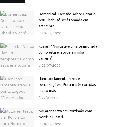
Domenicali: Decisão sobre Qatar e
Abu Dhabi só será tomada em
setembro
29/07/2026
Russell: “Nunca tive uma temporada
como esta em toda a minha
carreira”
27/07/2026
Hamilton lamenta erros e
penalizações: “Foram três corridas
muito más”
27/07/2026
McLaren testa em Portimão com
Norris e Piastri
26/07/2026