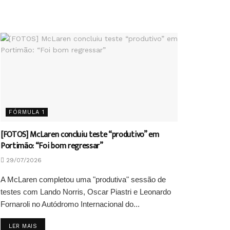
FÓRMULA 1
[FOTOS] McLaren concluiu teste “produtivo” em
Portimão: “Foi bom regressar”
29/07/2026
A McLaren completou uma "produtiva" sessão de
testes com Lando Norris, Oscar Piastri e Leonardo
Fornaroli no Autódromo Internacional do...
DETAILS
LER MAIS