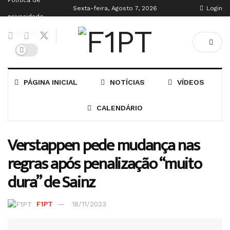
Política de
Sexta-feira, Agosto 7, 2026
Login
privacidade
Contactos
PÁGINA INICIAL
NOTÍCIAS
VÍDEOS
CALENDÁRIO
Verstappen pede mudança nas
regras após penalização “muito
dura” de Sainz
F1PT
18/11/2023