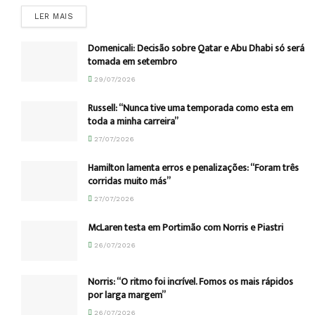
DETAILS
LER MAIS
Domenicali: Decisão sobre Qatar e Abu Dhabi só será
tomada em setembro
29/07/2026
Russell: “Nunca tive uma temporada como esta em
toda a minha carreira”
27/07/2026
Hamilton lamenta erros e penalizações: “Foram três
corridas muito más”
27/07/2026
McLaren testa em Portimão com Norris e Piastri
26/07/2026
Norris: “O ritmo foi incrível. Fomos os mais rápidos
por larga margem”
26/07/2026