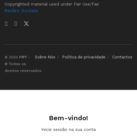
Copyrighted material used under Fair Use/Fair
Redes Sociais
Sobre Nós
Política de privacidade
Contactos
© 2020
F1PT
-
© Todos os
direitos reservados.
Bem-vindo!
Inicie sessão na sua conta