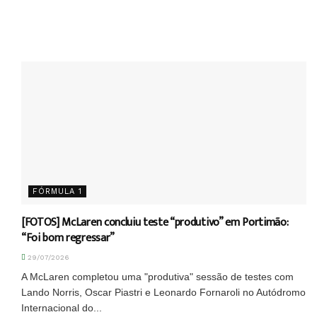
FÓRMULA 1
[FOTOS] McLaren concluiu teste “produtivo” em Portimão:
“Foi bom regressar”
29/07/2026
A McLaren completou uma "produtiva" sessão de testes com
Lando Norris, Oscar Piastri e Leonardo Fornaroli no Autódromo
Internacional do...