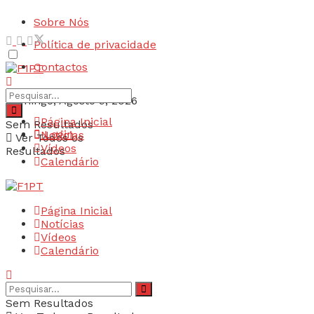
Sobre Nós
Política de privacidade
Contactos
Domingo, Agosto 9, 2026
Página Inicial
Sem Resultados
Login
Notícias
Ver Todos os
Vídeos
Resultados
Calendário
Página Inicial
Notícias
Vídeos
Calendário
Sem Resultados