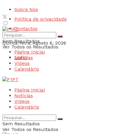
Sobre Nós
Política de privacidade
Contactos
Sem Resultados
Quinta-feira, Agosto 6, 2026
Ver Todos os Resultados
Página Inicial
Login
Notícias
Vídeos
Calendário
Página Inicial
Notícias
Vídeos
Calendário
Sem Resultados
Ver Todos os Resultados