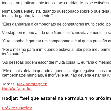
todas – ou praticamente todas – as corridas. Mas se estivéss
Numa outra entrevista, quando questionado sobre o que teria
teria sido ganho, facilmente.”
“Eles ganharam o campeonato de construtores muito cedo, po
Verstappen referiu ainda que Norris está, inevitavelmente, a 
“O teu sonho é ganhar um campeonato e é aí que a pressão a
“Foi o mesmo para mim quando estava a lutar pelo meu primeiro
terás outra.”
“As pessoas podem esconder muita coisa. E eu faria o mesmo se
“Ele é mais afetado quando alguém diz algo negativo, mas cad
campeonatos mundiais, é incrível e eu não deveria estar na lu
Temas:
Max Verstappen
Notícia Anterior
Hadjar: “Sei que estarei na Fórmula 1 no próxi
Próxima Notícia