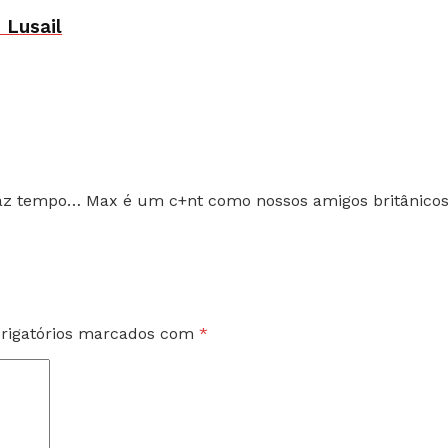
m Lusail
az tempo… Max é um c+nt como nossos amigos britânicos 
rigatórios marcados com
*