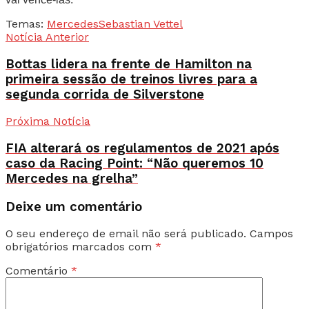
Temas:
Mercedes
Sebastian Vettel
Notícia Anterior
Bottas lidera na frente de Hamilton na
primeira sessão de treinos livres para a
segunda corrida de Silverstone
Próxima Notícia
FIA alterará os regulamentos de 2021 após
caso da Racing Point: “Não queremos 10
Mercedes na grelha”
Deixe um comentário
O seu endereço de email não será publicado.
Campos
obrigatórios marcados com
*
Comentário
*