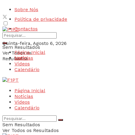
Sobre Nós
Política de privacidade
Contactos
Quinta-feira, Agosto 6, 2026
Sem Resultados
Página Inicial
Ver Todos os
Login
Notícias
Resultados
Vídeos
Calendário
Página Inicial
Notícias
Vídeos
Calendário
Sem Resultados
Ver Todos os Resultados