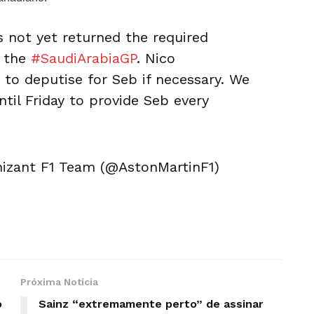
 not yet returned the required
o the
#SaudiArabiaGP
. Nico
 to deputise for Seb if necessary. We
until Friday to provide Seb every
izant F1 Team (@AstonMartinF1)
Próxima Notícia
o
Sainz “extremamente perto” de assinar