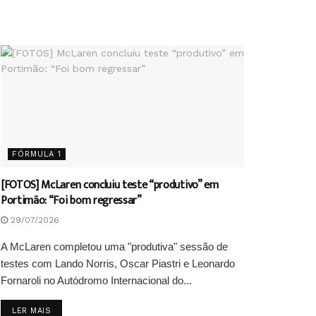
FÓRMULA 1
[FOTOS] McLaren concluiu teste “produtivo” em
Portimão: “Foi bom regressar”
29/07/2026
A McLaren completou uma "produtiva" sessão de
testes com Lando Norris, Oscar Piastri e Leonardo
Fornaroli no Autódromo Internacional do...
DETAILS
LER MAIS