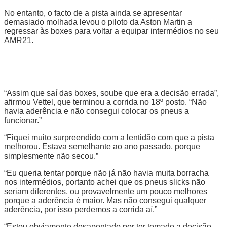
No entanto, o facto de a pista ainda se apresentar
demasiado molhada levou o piloto da Aston Martin a
regressar às boxes para voltar a equipar intermédios no seu
AMR21.
“Assim que saí das boxes, soube que era a decisão errada”,
afirmou Vettel, que terminou a corrida no 18º posto. “Não
havia aderência e não consegui colocar os pneus a
funcionar.”
“Fiquei muito surpreendido com a lentidão com que a pista
melhorou. Estava semelhante ao ano passado, porque
simplesmente não secou.”
“Eu queria tentar porque não já não havia muita borracha
nos intermédios, portanto achei que os pneus slicks não
seriam diferentes, ou provavelmente um pouco melhores
porque a aderência é maior. Mas não consegui qualquer
aderência, por isso perdemos a corrida aí.”
“Estou obviamente desapontado por ter tomado a decisão