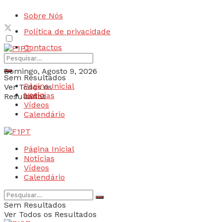
Sobre Nós
Política de privacidade
Contactos
Domingo, Agosto 9, 2026
Sem Resultados
Página Inicial
Ver Todos os
Login
Notícias
Resultados
Vídeos
Calendário
Página Inicial
Notícias
Vídeos
Calendário
Sem Resultados
Ver Todos os Resultados