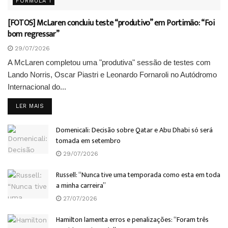
FÓRMULA 1
[FOTOS] McLaren concluiu teste “produtivo” em Portimão: “Foi
bom regressar”
29/07/2026
A McLaren completou uma "produtiva" sessão de testes com
Lando Norris, Oscar Piastri e Leonardo Fornaroli no Autódromo
Internacional do...
DETAILS
LER MAIS
Domenicali: Decisão sobre Qatar e Abu Dhabi só será
tomada em setembro
29/07/2026
Russell: “Nunca tive uma temporada como esta em toda
a minha carreira”
27/07/2026
Hamilton lamenta erros e penalizações: “Foram três