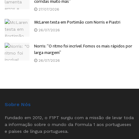
corridas muito más”
27/07/2026
McLaren testa em Portimão com Norris e Piastri
26/07/2026
Norris: “O ritmo foi incrível. Fomos os mais rápidos por
larga margem”
26/07/2026
Sobre Nós
Fundado em 2012, o F1PT surgiu com a missão de levar toda
a informação sobre o mundo da Formula 1 aos portugueses
e países de língua portuguesa.