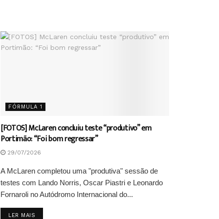
FÓRMULA 1
[FOTOS] McLaren concluiu teste “produtivo” em
Portimão: “Foi bom regressar”
29/07/2026
A McLaren completou uma "produtiva" sessão de
testes com Lando Norris, Oscar Piastri e Leonardo
Fornaroli no Autódromo Internacional do...
DETAILS
LER MAIS