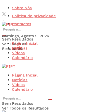
Sobre Nós
Política de privacidade
Contactos
Domingo, Agosto 9, 2026
Sem Resultados
Página Inicial
Ver Todos os
Login
Notícias
Resultados
Vídeos
Calendário
Página Inicial
Notícias
Vídeos
Calendário
Sem Resultados
Ver Todos os Resultados