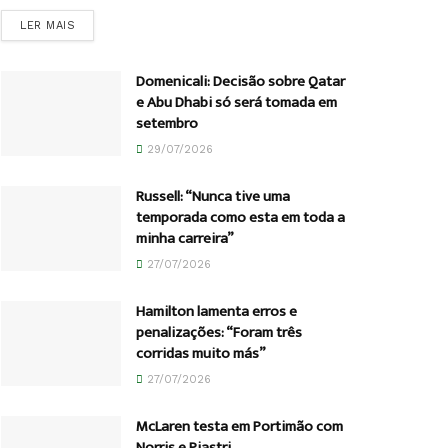
DETAILS
LER MAIS
Domenicali: Decisão sobre Qatar
e Abu Dhabi só será tomada em
setembro
29/07/2026
Russell: “Nunca tive uma
temporada como esta em toda a
minha carreira”
27/07/2026
Hamilton lamenta erros e
penalizações: “Foram três
corridas muito más”
27/07/2026
McLaren testa em Portimão com
Norris e Piastri