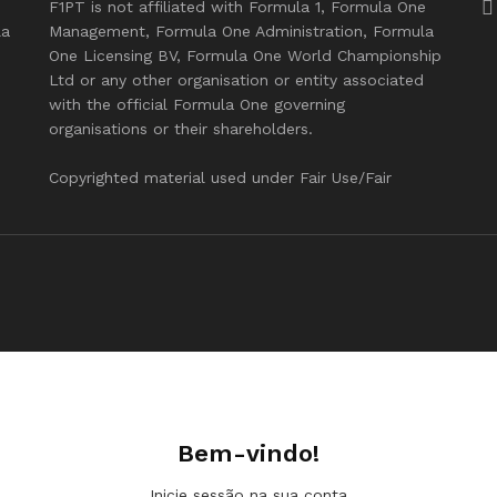
F1PT is not affiliated with Formula 1, Formula One
la
Management, Formula One Administration, Formula
One Licensing BV, Formula One World Championship
Ltd or any other organisation or entity associated
with the official Formula One governing
organisations or their shareholders.
Copyrighted material used under Fair Use/Fair
Bem-vindo!
Inicie sessão na sua conta