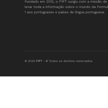
Fundado em 2012, o F1PT surgiu com a missão de
levar toda a informação sobre o mundo da Formu
1 aos portugueses e países de língua portuguesa.
© 2020
F1PT
- © Todos os direitos reservados.