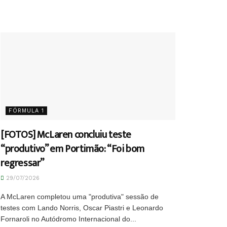
FÓRMULA 1
[FOTOS] McLaren concluiu teste
“produtivo” em Portimão: “Foi bom
regressar”
29/07/2026
A McLaren completou uma "produtiva" sessão de
testes com Lando Norris, Oscar Piastri e Leonardo
Fornaroli no Autódromo Internacional do...