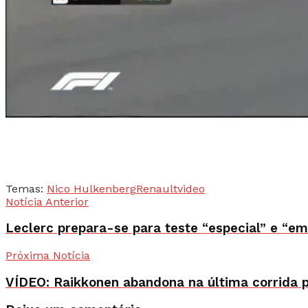
Temas:
Nico Hulkenberg
Renault
video
Notícia Anterior
Leclerc prepara-se para teste “especial” e “e
Próxima Notícia
VÍDEO: Raikkonen abandona na última corrida p