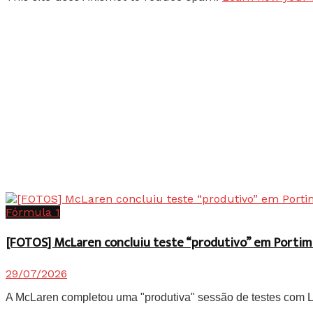
Fórmula 1
[FOTOS] McLaren concluiu teste “produtivo” em Portim
29/07/2026
A McLaren completou uma "produtiva" sessão de testes com Lan