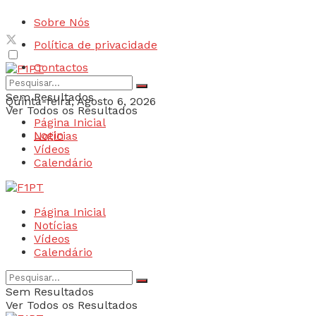
Sobre Nós
Política de privacidade
Contactos
Sem Resultados
Quinta-feira, Agosto 6, 2026
Ver Todos os Resultados
Página Inicial
Login
Notícias
Vídeos
Calendário
Página Inicial
Notícias
Vídeos
Calendário
Sem Resultados
Ver Todos os Resultados