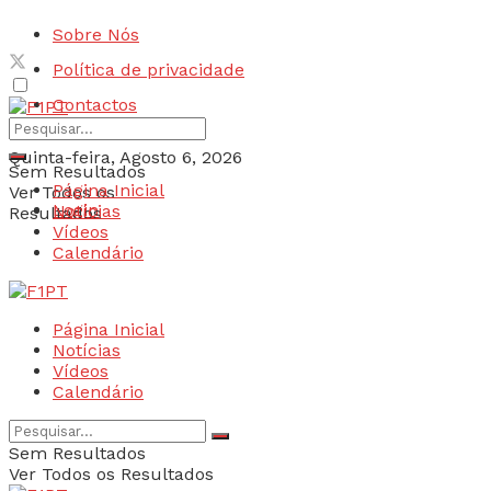
Sobre Nós
Política de privacidade
Contactos
Quinta-feira, Agosto 6, 2026
Sem Resultados
Página Inicial
Ver Todos os
Login
Notícias
Resultados
Vídeos
Calendário
Página Inicial
Notícias
Vídeos
Calendário
Sem Resultados
Ver Todos os Resultados