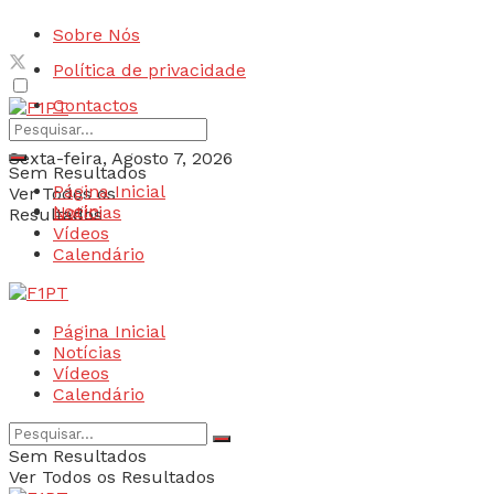
Sobre Nós
Política de privacidade
Contactos
Sexta-feira, Agosto 7, 2026
Sem Resultados
Página Inicial
Ver Todos os
Login
Notícias
Resultados
Vídeos
Calendário
Página Inicial
Notícias
Vídeos
Calendário
Sem Resultados
Ver Todos os Resultados