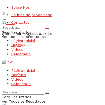
Sobre Nós
Política de privacidade
Contactos
Sem Resultados
Quinta-feira, Agosto 6, 2026
Ver Todos os Resultados
Página Inicial
Login
Notícias
Vídeos
Calendário
Página Inicial
Notícias
Vídeos
Calendário
Sem Resultados
Ver Todos os Resultados