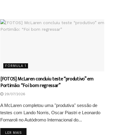
FÓRMULA 1
[FOTOS] McLaren concluiu teste “produtivo” em
Portimão: “Foi bom regressar”
29/07/2026
A McLaren completou uma "produtiva" sessão de
testes com Lando Norris, Oscar Piastri e Leonardo
Fornaroli no Autódromo Internacional do...
DETAILS
LER MAIS