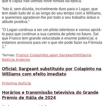
que é capaz nas últimas nove rondas da época.”
“Isto é, sem dúvida, incrivelmente duro para o Logan, que
tem dado tudo de si ao longo do seu tempo com a Williams,
e queremos agradecer-lhe por todo o seu trabalho árduo e
atitude positiva.”
“O Logan continua a ser um piloto talentoso e vamos apoiá-
lo para que continue a sua carreira de piloto no futuro. Sei
que Franco tem grande velocidade e enorme potencial, e
estamos ansiosos para ver o que ele pode fazer na Fórmula
1.”
Temas:
Franco Colapinto
Logan Sargeant
Williams
Notícia Anterior
Oficial: Sargeant substituído por Colapinto na
Williams com efeito imediato
Próxima Notícia
Horários e transmissão televisiva do Grande
Prémio de Itália de 2024