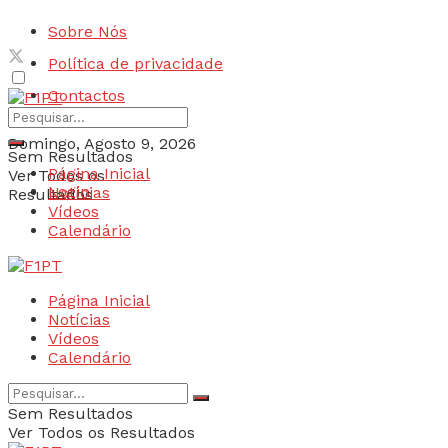
Sobre Nós
Política de privacidade
Contactos
Domingo, Agosto 9, 2026
Sem Resultados
Página Inicial
Ver Todos os
Login
Notícias
Resultados
Vídeos
Calendário
Página Inicial
Notícias
Vídeos
Calendário
Sem Resultados
Ver Todos os Resultados