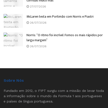
corridas muito más”
27/07/2026
McLaren testa em Portimão com Norris e Piastri
26/07/2026
Norris: “O ritmo foi incrível. Fomos os mais rápidos por
larga margem”
26/07/2026
Sobre Nós
Fundado em 2012, o F1PT surgiu com a missão de levar toda
a informação sobre o mundo da Formula 1 aos portugueses
e países de língua portuguesa.