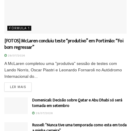
FÓRMULA 1
[FOTOS] McLaren concluiu teste “produtivo” em Portimão: “Foi
bom regressar”
29/07/2026
A McLaren completou uma "produtiva" sessão de testes com
Lando Norris, Oscar Piastri e Leonardo Fornaroli no Autódromo
Internacional do...
DETAILS
LER MAIS
Domenicali: Decisão sobre Qatar e Abu Dhabi só será
tomada em setembro
29/07/2026
Russell: “Nunca tive uma temporada como esta em toda
a minha carreira”