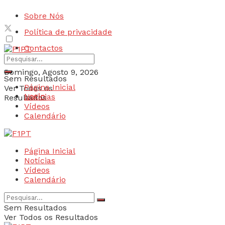
Sobre Nós
Política de privacidade
Contactos
Domingo, Agosto 9, 2026
Sem Resultados
Página Inicial
Ver Todos os
Login
Notícias
Resultados
Vídeos
Calendário
Página Inicial
Notícias
Vídeos
Calendário
Sem Resultados
Ver Todos os Resultados