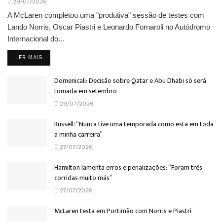
29/07/2026
A McLaren completou uma "produtiva" sessão de testes com
Lando Norris, Oscar Piastri e Leonardo Fornaroli no Autódromo
Internacional do...
DETAILS
LER MAIS
Domenicali: Decisão sobre Qatar e Abu Dhabi só será
tomada em setembro
29/07/2026
Russell: “Nunca tive uma temporada como esta em toda
a minha carreira”
27/07/2026
Hamilton lamenta erros e penalizações: “Foram três
corridas muito más”
27/07/2026
McLaren testa em Portimão com Norris e Piastri