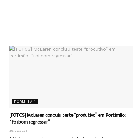
FÓRMULA 1
[FOTOS] McLaren concluiu teste “produtivo” em Portimão:
“Foi bom regressar”
29/07/2026