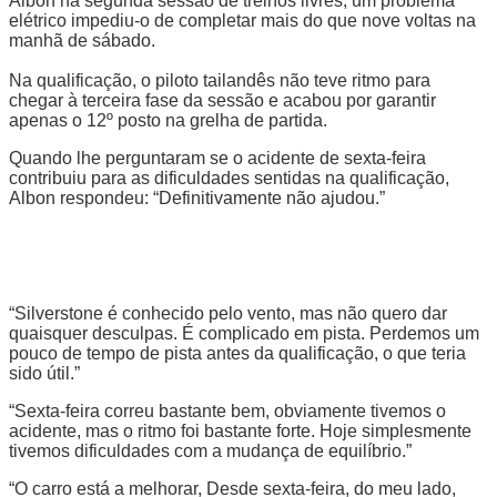
Albon na segunda sessão de treinos livres, um problema
elétrico impediu-o de completar mais do que nove voltas na
manhã de sábado.
Na qualificação, o piloto tailandês não teve ritmo para
chegar à terceira fase da sessão e acabou por garantir
apenas o 12º posto na grelha de partida.
Quando lhe perguntaram se o acidente de sexta-feira
contribuiu para as dificuldades sentidas na qualificação,
Albon respondeu: “Definitivamente não ajudou.”
“Silverstone é conhecido pelo vento, mas não quero dar
quaisquer desculpas. É complicado em pista. Perdemos um
pouco de tempo de pista antes da qualificação, o que teria
sido útil.”
“Sexta-feira correu bastante bem, obviamente tivemos o
acidente, mas o ritmo foi bastante forte. Hoje simplesmente
tivemos dificuldades com a mudança de equilíbrio.”
“O carro está a melhorar, Desde sexta-feira, do meu lado,