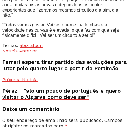
a ir a muitas pistas novas e depois tens os pilotos
experientes que fizeram os mesmos circuitos dia sim, dia
não.”
“Todos vamos gostar. Vai ser quente, há lombas e a
velocidade nas curvas é elevada, o que faz com que seja
fisicamente difícil. Vai ser um circuito a sério!”
Temas:
alex albon
Notícia Anterior
Ferrari espera tirar partido das evoluções para
lutar pelo quarto lugar a partir de Portimão
Próxima Notícia
Pérez: “Falo um pouco de português e quero
visitar o Algarve como deve ser”
Deixe um comentário
O seu endereço de email não será publicado.
Campos
obrigatórios marcados com
*