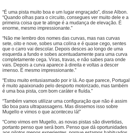
“É uma pista muito boa e um lugar engraçado”, disse Albon.
“Quando olhas para o circuito, consegues ver muito dele e a
primeira coisa que te atinge é a mudança de elevação. É
enorme, mesmo impressionante.”
“Não me lembro dos nomes das curvas, mas nas curvas
sete, oito e nove, sobes uma colina e é quase cego, sentes
que o carro vai descolar. Depois desces ao longo de uma
esquerda a fundo e sobes acentuadamente para uma curva
completamente cega. Viras, travas, e não sabes para onde
vais. Depois a curva aparece à direita e voltas a descer
imenso. É mesmo impressionante.”
“Estou muito entusiasmado por ir lá. Ao que parece, Portugal
é muito apaixonado pelo desporto motorizado, mas também
é uma boa pista, com bom caráter e fluída.”
“Também vamos utilizar uma configuração que não é assim
tão boa para ultrapassagens. Mas dissemos isso sobre
Mugello e vimos o que aconteceu lá!”
“Como vimos em Mugello, as novas pistas são divertidas,
portanto penso que será bom. Penso que dá oportunidades
aos pilotos menos experientes, porque estamos habituados