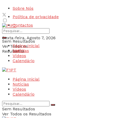
Sobre Nós
Política de privacidade
Contactos
Sexta-feira, Agosto 7, 2026
Sem Resultados
Página Inicial
Ver Todos os
Login
Notícias
Resultados
Vídeos
Calendário
Página Inicial
Notícias
Vídeos
Calendário
Sem Resultados
Ver Todos os Resultados