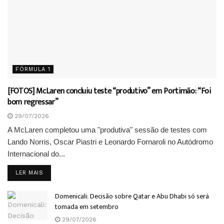
FÓRMULA 1
[FOTOS] McLaren concluiu teste “produtivo” em Portimão: “Foi
bom regressar”
29/07/2026
A McLaren completou uma "produtiva" sessão de testes com
Lando Norris, Oscar Piastri e Leonardo Fornaroli no Autódromo
Internacional do...
DETAILS
LER MAIS
Domenicali: Decisão sobre Qatar e Abu Dhabi só será
tomada em setembro
29/07/2026