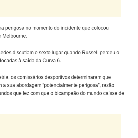
ma perigosa no momento do incidente que colocou
em Melbourne.
cedes discutiam o sexto lugar quando Russell perdeu o
olocadas à saída da Curva 6.
etria, os comissários desportivos determinaram que
om a sua abordagem “potencialmente perigosa”, razão
gundos que fez com que o bicampeão do mundo caísse de