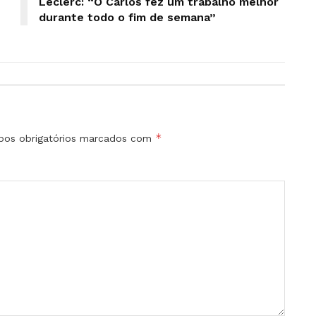
Leclerc: “O Carlos fez um trabalho melhor
durante todo o fim de semana”
*
os obrigatórios marcados com