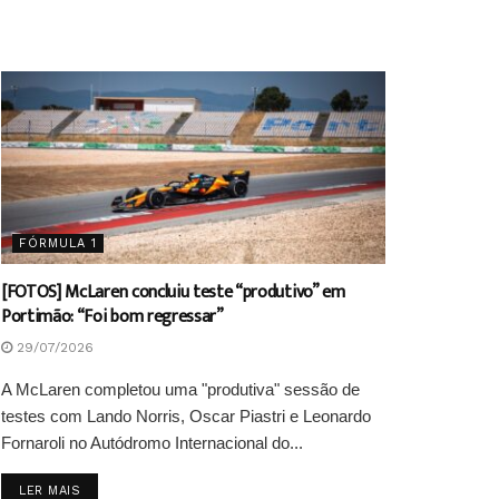
FÓRMULA 1
[FOTOS] McLaren concluiu teste “produtivo” em
Portimão: “Foi bom regressar”
29/07/2026
A McLaren completou uma "produtiva" sessão de
testes com Lando Norris, Oscar Piastri e Leonardo
Fornaroli no Autódromo Internacional do...
DETAILS
LER MAIS