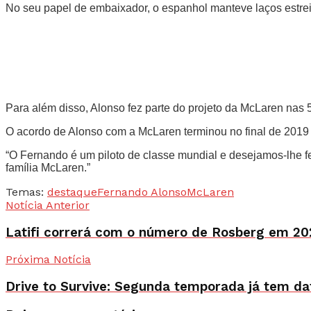
No seu papel de embaixador, o espanhol manteve laços estreit
Para além disso, Alonso fez parte do projeto da McLaren nas 5
O acordo de Alonso com a McLaren terminou no final de 2019
“O Fernando é um piloto de classe mundial e desejamos-lhe f
família McLaren.”
Temas:
destaque
Fernando Alonso
McLaren
Notícia Anterior
Latifi correrá com o número de Rosberg em 20
Próxima Notícia
Drive to Survive: Segunda temporada já tem d