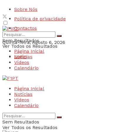
Sobre Nós
Política de privacidade
Contactos
Sem Resultados
Quinta-feira, Agosto 6, 2026
Ver Todos os Resultados
Página Inicial
Login
Notícias
Vídeos
Calendário
Página Inicial
Notícias
Vídeos
Calendário
Sem Resultados
Ver Todos os Resultados